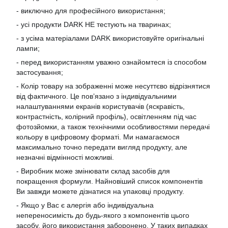
- виключно для професійного використання;
- усі продукти DARK НЕ тестують на тваринах;
- з усіма матеріалами DARK використовуйте оригінальні
лампи;
- перед використанням уважно ознайомтеся із способом
застосування;
- Колір товару на зображенні може несуттєво відрізнятися
від фактичного. Це пов’язано з індивідуальними
налаштуваннями екранів користувачів (яскравість,
контрастність, колірний профіль), освітленням під час
фотозйомки, а також технічними особливостями передачі
кольору в цифровому форматі. Ми намагаємося
максимально точно передати вигляд продукту, але
незначні відмінності можливі.
- Виробник може змінювати склад засобів для
покращення формули. Найновіший список компонентів
Ви завжди можете дізнатися на упаковці продукту.
- Якщо у Вас є алергія або індивідуальна
непереносимість до будь-якого з компонентів цього
засобу, його використання заборонено. У таких випадках