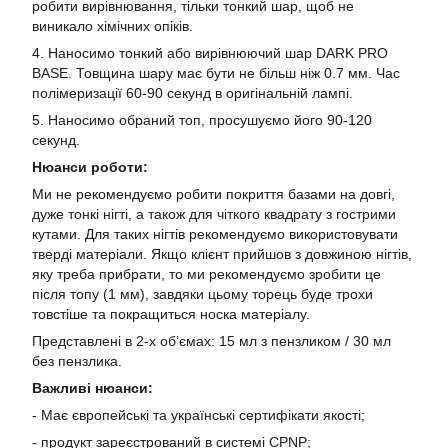
робити вирівнювання, тільки тонкий шар, щоб не
виникало хімічних опіків.
4. Наносимо тонкий або вирівнюючий шар DARK PRO
BASE. Товщина шару має бути не більш ніж 0.7 мм. Час
полімеризації 60-90 секунд в оригінальній лампі.
5. Наносимо обраний топ, просушуємо його 90-120
секунд.
Нюанси роботи:
Ми не рекомендуємо робити покриття базами на довгі,
дуже тонкі нігті, а також для чіткого квадрату з гострими
кутами. Для таких нігтів рекомендуємо використовувати
тверді матеріали. Якщо клієнт прийшов з довжиною нігтів,
яку треба прибрати, то ми рекомендуємо зробити це
після топу (1 мм), завдяки цьому торець буде трохи
товстіше та покращиться носка матеріалу.
Представлені в 2-х об’ємах: 15 мл з пензликом / 30 мл
без пензлика.
Важливі нюанси:
- Має європейські та українські сертифікати якості;
- продукт зареєстрований в системі CPNP;