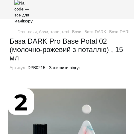
Гель-лаки, бази, топи, гелі
Бази
Бази DARK
База DARK P
База DARK Pro Base Potal 02
(молочно-рожевий з поталлю) , 15
мл
Артикул:
DPB0215
Залишити відгук