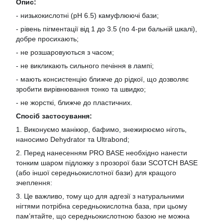
Опис:
- низькокислотні (pH 6.5) камуфлюючі бази;
- рівень пігментації від 1 до 3.5 (по 4-ри бальній шкалі),
добре просихають;
- не розшаровуються з часом;
- не викликають сильного печіння в лампі;
- мають консистенцію ближче до рідкої, що дозволяє
зробити вирівнювання тонко та швидко;
- не жорсткі, ближче до пластичних.
Спосіб застосування:
1. Виконуємо манікюр, бафимо, знежирюємо ніготь,
наносимо Dehydrator та Ultrabond;
2. Перед нанесенням PRO BASE необхідно нанести
тонким шаром підложку з прозорої бази SCOTCH BASE
(або іншої середньокислотної бази) для кращого
зчеплення:
3. Це важливо, тому що для адгезії з натуральними
нігтями потрібна середньокислотна база, при цьому
пам’ятайте, що середньокислотною базою не можна